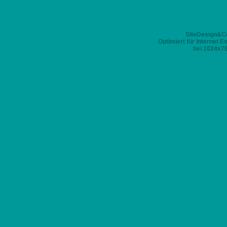
SiteDesign&Co
Optimiert für Internet Explorer 6
bei 1024x768 Pix